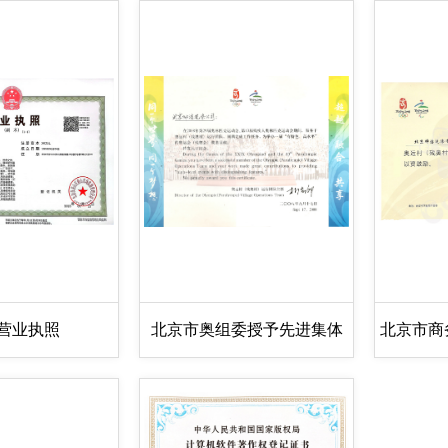
营业执照
北京市奥组委授予先进集体