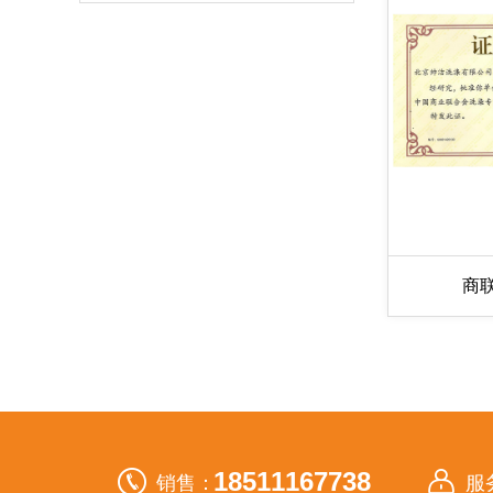
商
18511167738
销售：
服