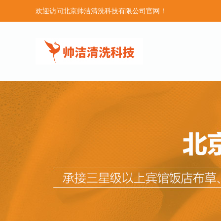
欢迎访问北京帅洁清洗科技有限公司官网！