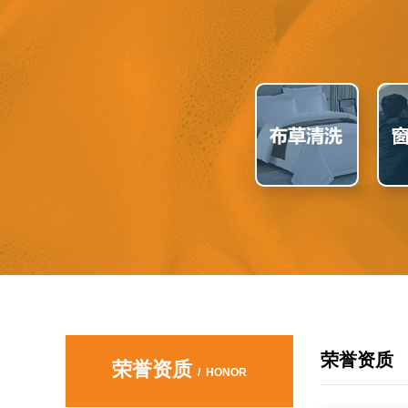
荣誉资质
荣誉资质
/ HONOR