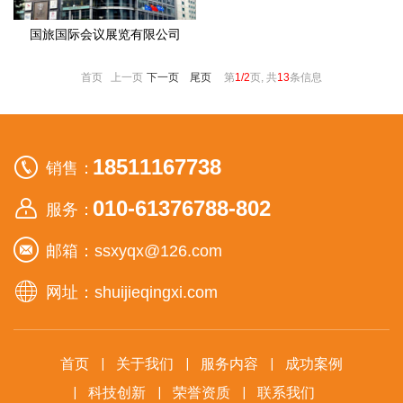
国旅国际会议展览有限公司
首页 上一页
下一页
尾页
第
1/2
页, 共
13
条信息
18511167738
销售：
010-61376788-802
服务：
邮箱：ssxyqx@126.com
网址：shuijieqingxi.com
首页
关于我们
服务内容
成功案例
科技创新
荣誉资质
联系我们